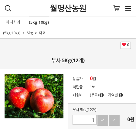
월명산농원
미니사과
(5kg,10kg)
(5kg,10kg)
5kg
대과
0
부사 5Kg(12개)
0
상품가
원
적립금
1%
배송비
(무료)
지역별
부사 5Kg(12개)
0
원
+1
-1