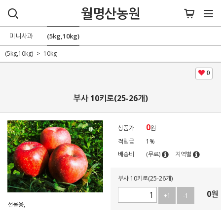
월명산농원
미니사과
(5kg,10kg)
(5kg,10kg)
10kg
0
부사 10키로(25-26개)
0
상품가
원
적립금
1%
배송비
(무료)
지역별
부사 10키로(25-26개)
0
원
+1
-1
선물용,