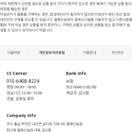
하여 재판매가 곤란할 정도로 상품 등의 가치가 현저히 감소한 경우 복제가 가능한 상품 등의
포장을 훼손한 경우
미성년자가 물품을 구매하는 경우, 법정대리인이 동의하지 않으면 미성년자 본인 또는 법정
대리인이 구매를 취소할 수 있습니다. 월명산농원의 결제시스템을 이용하지 않고 다른사람을
통해 거래 하실 경우 상품을 받지 못하거나, 구매한 상품과 상이한 상품을 받는 등 피해가 발
생할 수 있으니 유의하시기 바랍니다.
이용약관
개인정보처리방침
이용안내
PC버전
CS Center
Bank Info
010-6408-8224
농협
평일 09:00~ 18:00
352-0066-5182-83
점심시간 12:00~13:00
예금주: 김난환
주말, 공휴일 휴무
Company Info
주소
충남 부여군 내산면 삽티로 728-39, 월명산농원
회사명
월명산농원
대표
김난환