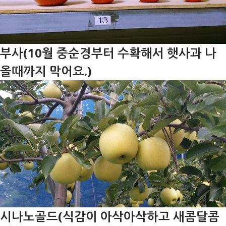
부사(10월 중순경부터 수확해서 햇사과 나
올때까지 막어요.)
시나노골드(식감이 아삭아삭하고 새콤달콤