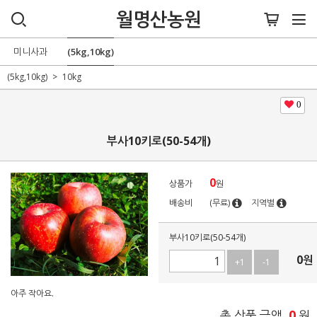
월명산농원
미니사과
(5kg,10kg)
(5kg,10kg)
10kg
0
부사10키로(50-54개)
0
상품가
원
배송비
(무료)
지역별
부사10키로(50-54개)
0
원
+1
-1
아주 작아요.
0
총 상품 금액
원