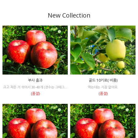
New Collection
골드 10키로( 비품)
부사 흠과
먹는데는 지장 없어요.
크고 작은 거 섞어서 30-40개 (갯수는 그때그때 달라...
(품절)
(품절)