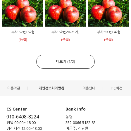
부사 5kg(15개)
부사 5kg(20-21개)
부사 5Kg(14개)
(품절)
(품절)
(품절)
더보기
(
1
/
2
)
이용약관
개인정보처리방침
이용안내
PC버전
CS Center
Bank Info
010-6408-8224
농협
평일 09:00~ 18:00
352-0066-5182-83
점심시간 12:00~13:00
예금주: 김난환