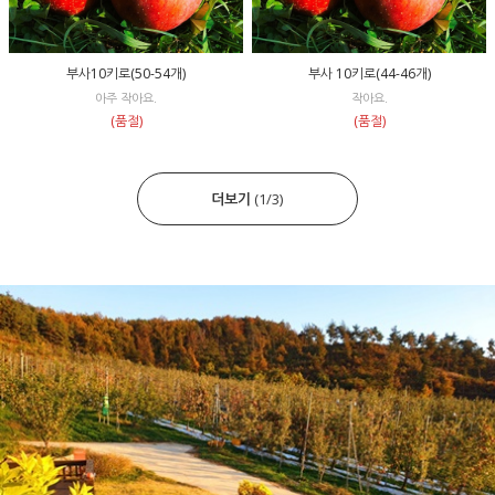
부사10키로(50-54개)
부사 10키로(44-46개)
아주 작아요.
작아요.
(품절)
(품절)
더보기
(
1
/
3
)