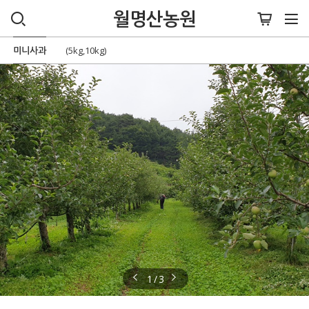
월명산농원
미니사과
(5kg,10kg)
1 / 3